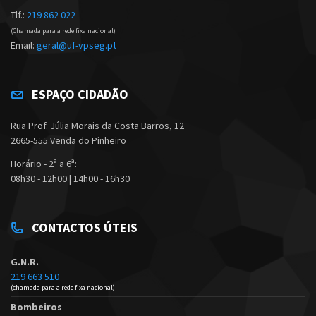
Tlf.:
219 862 022
(Chamada para a rede fixa nacional)
Email:
geral@uf-vpseg.pt
ESPAÇO CIDADÃO
Rua Prof. Júlia Morais da Costa Barros, 12
2665-555 Venda do Pinheiro
Horário - 2ª a 6ª:
08h30 - 12h00 | 14h00 - 16h30
CONTACTOS ÚTEIS
G.N.R.
219 663 510
(chamada para a rede fixa nacional)
Bombeiros