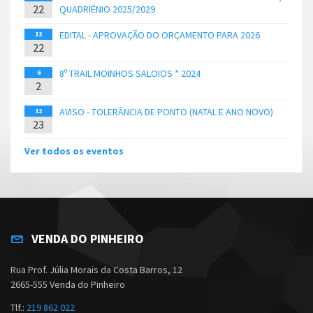
22
QUADRIÉNIO 2025/2029
EDITAL - APROVAÇÃO DO ORÇAMENTO PARA 2026
12
22
8º TRAIL MOINHOS SALOIOS * 2024
6
2
AVISO - TOLERÂNCIA DE PONTO (NATAL E ANO NOVO)
12
23
Ver todos os eventos
VENDA DO PINHEIRO
Rua Prof. Júlia Morais da Costa Barros, 12
2665-555 Venda do Pinheiro
Tlf.:
219 862 022