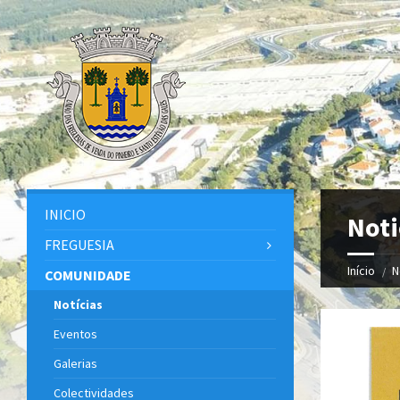
INICIO
Noti
FREGUESIA
Início
N
COMUNIDADE
Notícias
Eventos
Galerias
Colectividades