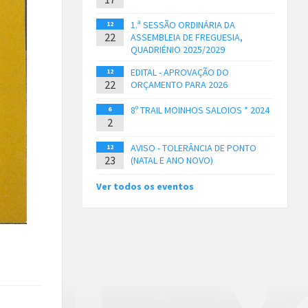
1.ª SESSÃO ORDINÁRIA DA
12
22
ASSEMBLEIA DE FREGUESIA,
QUADRIÉNIO 2025/2029
EDITAL - APROVAÇÃO DO
12
22
ORÇAMENTO PARA 2026
8º TRAIL MOINHOS SALOIOS * 2024
6
2
AVISO - TOLERÂNCIA DE PONTO
12
23
(NATAL E ANO NOVO)
Ver todos os eventos