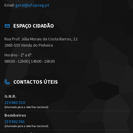
Email:
geral@uf-vpseg.pt
ESPAÇO CIDADÃO
Rua Prof. Júlia Morais da Costa Barros, 12
2665-555 Venda do Pinheiro
Horário - 2ª a 6ª:
08h30 - 12h00 | 14h00 - 16h30
CONTACTOS ÚTEIS
G.N.R.
219 663 510
(chamada para a rede fixa nacional)
Bombeiros
219 862 561
(chamada para a rede fixa nacional)