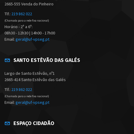
2665-555 Venda do Pinheiro
Tlf.:
219 862 022
(Chamada para a rede fixa nacional)
Horário - 2ª a 6ª:
08h30 - 12h30 | 14h00 - 17h00
Email:
geral@uf-vpseg.pt
SANTO ESTÊVÃO DAS GALÉS
Largo de Santo Estêvão, nº1
2665-414 Santo Estêvão das Galés
Tlf.:
219 862 022
(Chamada para a rede fixa nacional)
Email:
geral@uf-vpseg.pt
ESPAÇO CIDADÃO