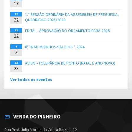
17
1.ª SESSÃO ORDINÁRIA DA ASSEMBLEIA DE FREGUESIA,
12
22
QUADRIÉNIO 2025/2029
EDITAL - APROVAÇÃO DO ORÇAMENTO PARA 2026
12
22
8º TRAIL MOINHOS SALOIOS * 2024
6
2
AVISO - TOLERÂNCIA DE PONTO (NATAL E ANO NOVO)
12
23
Ver todos os eventos
VENDA DO PINHEIRO
Rua Prof. Júlia Morais da Costa Barros, 12