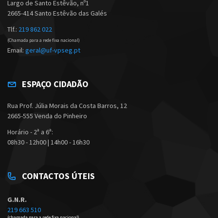
Largo de Santo Estêvão, nº1
2665-414 Santo Estêvão das Galés
Tlf.:
219 862 022
(Chamada para a rede fixa nacional)
Email:
geral@uf-vpseg.pt
ESPAÇO CIDADÃO
Rua Prof. Júlia Morais da Costa Barros, 12
2665-555 Venda do Pinheiro
Horário - 2ª a 6ª:
08h30 - 12h00 | 14h00 - 16h30
CONTACTOS ÚTEIS
G.N.R.
219 663 510
(chamada para a rede fixa nacional)